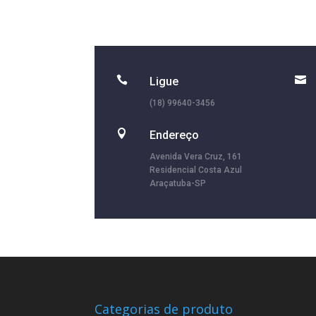


Ligue
(18) 99640-3456

Endereço
Avenida Vera Cruz, 161
Residencial Costa Azul
Araçatuba-SP
Categorias de produto