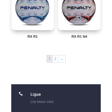
RX R1
RX R1 N4
1
2
→

Ligue
(18) 99640-3456