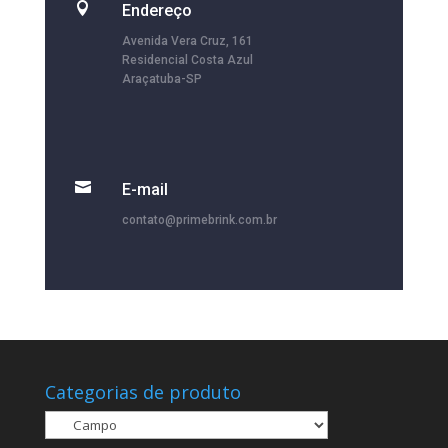

Endereço
Avenida Vera Cruz, 161
Residencial Costa Azul
Araçatuba-SP

E-mail
contato@primebrink.com.br
Categorias de produto