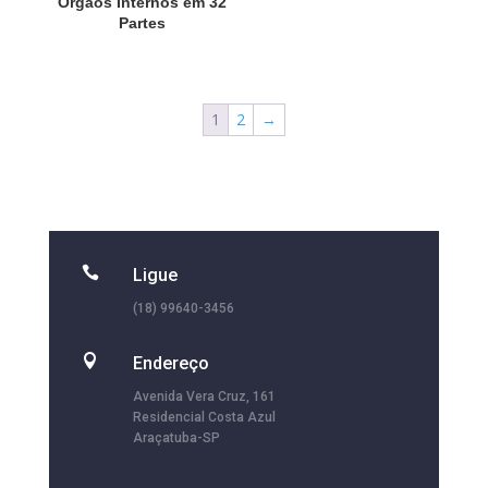
Órgãos Internos em 32
Partes
1
2
→

Ligue
(18) 99640-3456

Endereço
Avenida Vera Cruz, 161
Residencial Costa Azul
Araçatuba-SP