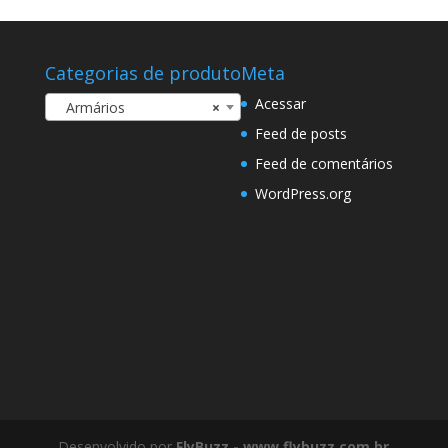
Categorias de produto
Meta
Acessar
Armários
×
Feed de posts
Feed de comentários
WordPress.org
Desenvolvido por
FlyBuzz - www.flybuzz.com.br