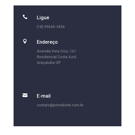

Ligue
(18) 99640-3456

Endereço
Avenida Vera Cruz, 161
Residencial Costa Azul
Araçatuba-SP

E-mail
contato@primebrink.com.br