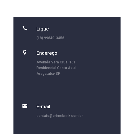

Ligue
(18) 99640-3456

Endereço
Avenida Vera Cruz, 161
Residencial Costa Azul
Araçatuba-SP

E-mail
contato@primebrink.com.br