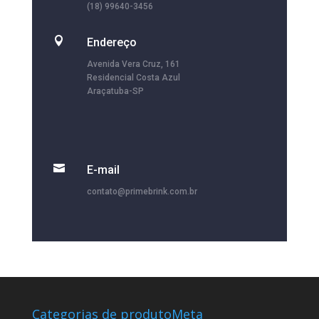
(18) 99640-3456

Endereço
Avenida Vera Cruz, 161
Residencial Costa Azul
Araçatuba-SP

E-mail
contato@primebrink.com.br
Categorias de produto
Meta