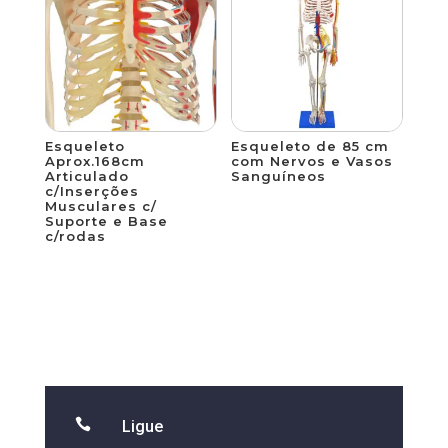
Esqueleto
Esqueleto de 85 cm
Aprox.168cm
com Nervos e Vasos
Articulado
Sanguíneos
c/Inserções
Musculares c/
Suporte e Base
c/rodas

Ligue