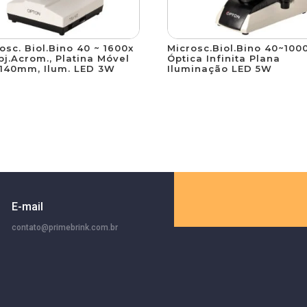
osc. Biol.Bino 40 ~ 1600x
Microsc.Biol.Bino 40~1000
bj.Acrom., Platina Móvel
Óptica Infinita Plana
x140mm, Ilum. LED 3W
Iluminação LED 5W
E-mail
contato@primebrink.com.br