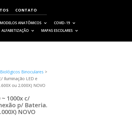
TOS
CONTATO
MODELOS ANATÔMICOS
COVID-19
ALFABETIZAÇÃO
MAPAS ESCOLARES
>
Biológicos Binoculares
>
 c/ Iluminação LED e
 1.600X ou 2.000X) NOVO
0 ~ 1000x c/
exão p/ Bateria.
2.000X) NOVO