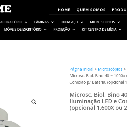
HOME
QUEM SOMOS
PRODU
LABORATÓRIO
LÂMINAS
LINHA AÇO
MICROSCÓPIOS
MÓVEIS DE ESCRITÓRIO
PROJEÇÃO
KIT CENTRO DE MÍDIA
Página Inicial
>
Microscópios
Microsc. Biol. Bino 40 ~ 1000x
Conexão p/ Bateria. (opcional
Microsc. Biol. Bino 4
Iluminação LED e Con
(opcional 1.600X ou 