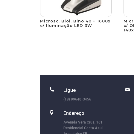
Microsc. Biol. Bino 40 ~ 1600x
Micr
c/ Iluminação LED 3W
c/ O
140


Ligue
(18) 99640-3456

Endereço
Avenida Vera Cruz, 161
Residencial Costa Azul
Araçatuba-SP