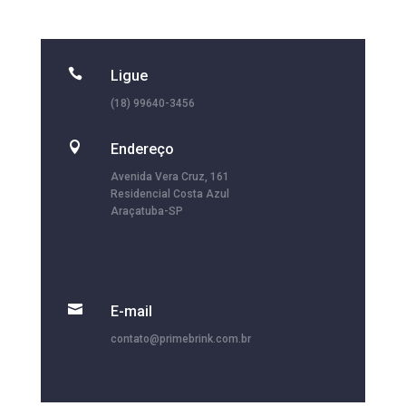

Ligue
(18) 99640-3456

Endereço
Avenida Vera Cruz, 161
Residencial Costa Azul
Araçatuba-SP

E-mail
contato@primebrink.com.br