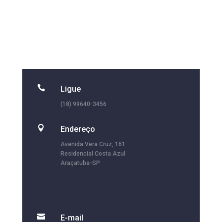

Ligue
(18) 99640-3456

Endereço
Avenida Vera Cruz, 161
Residencial Costa Azul
Araçatuba-SP

E-mail