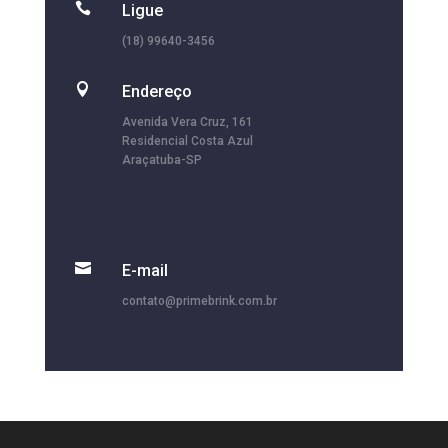

Ligue
(18) 99640-3456

Endereço
Avenida Vera Cruz, 161
Residencial Costa Azul
Araçatuba-SP

E-mail
contato@primebrink.com.br