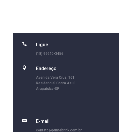

Ligue
(18) 99640-3456

Endereço
Avenida Vera Cruz, 161
Residencial Costa Azul
Araçatuba-SP

E-mail
contato@primebrink.com.br