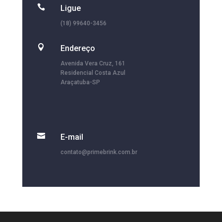

Ligue
(18) 99640-3456

Endereço
Avenida Vera Cruz, 161
Residencial Costa Azul
Araçatuba-SP

E-mail
contato@primebrink.com.br