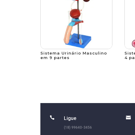
Sistema Urinário Masculino
Sist
em 9 partes
4 pa


Ligue
(18) 99640-3456