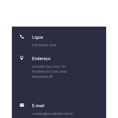

Ligue
(18) 99640-3456

Endereço
Avenida Vera Cruz, 161
Residencial Costa Azul
Araçatuba-SP

E-mail
contato@primebrink.com.br