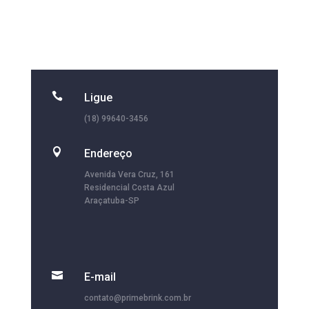

Ligue
(18) 99640-3456

Endereço
Avenida Vera Cruz, 161
Residencial Costa Azul
Araçatuba-SP

E-mail
contato@primebrink.com.br