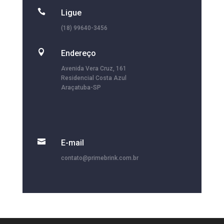

Ligue
(18) 99640-3456

Endereço
Avenida Vera Cruz, 161
Residencial Costa Azul
Araçatuba-SP

E-mail
contato@primebrink.com.br