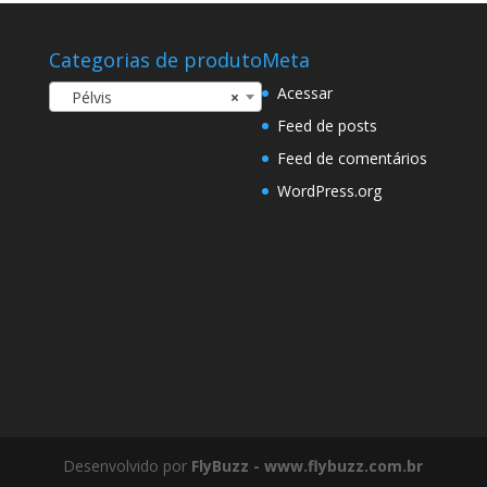
Categorias de produto
Meta
Acessar
Pélvis
×
Feed de posts
Feed de comentários
WordPress.org
Desenvolvido por
FlyBuzz - www.flybuzz.com.br