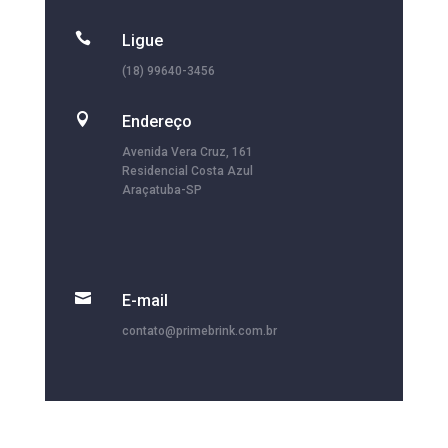

Ligue
(18) 99640-3456

Endereço
Avenida Vera Cruz, 161
Residencial Costa Azul
Araçatuba-SP

E-mail
contato@primebrink.com.br