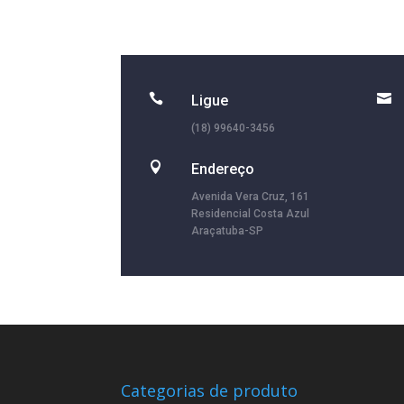


Ligue
(18) 99640-3456

Endereço
Avenida Vera Cruz, 161
Residencial Costa Azul
Araçatuba-SP
Categorias de produto